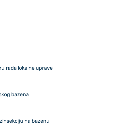
inu rada lokalne uprave
dskog bazena
ezinsekciju na bazenu