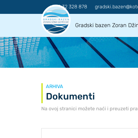
+382 32 328 878
gradski.bazen@kot
Gradski bazen Zoran Dži
ARHIVA
Dokumenti
Na ovoj stranici možete naći i preuzeti pr