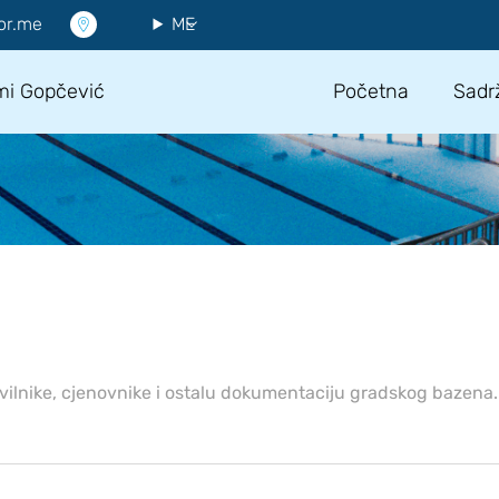
or.me
ME
mi Gopčević
Početna
Sadr
avilnike, cjenovnike i ostalu dokumentaciju gradskog bazena.