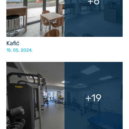
+6
Kafić
15. 05. 2024.
+19